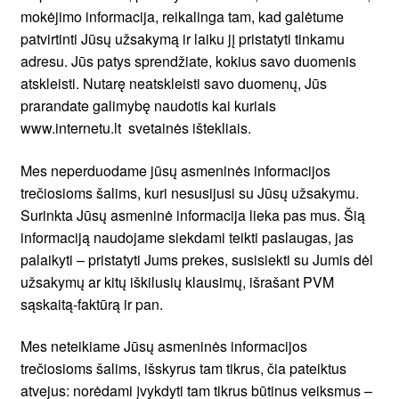
mokėjimo informacija, reikalinga tam, kad galėtume
patvirtinti Jūsų užsakymą ir laiku jį pristatyti tinkamu
adresu. Jūs patys sprendžiate, kokius savo duomenis
atskleisti. Nutarę neatskleisti savo duomenų, Jūs
prarandate galimybę naudotis kai kuriais
www.internetu.lt svetainės ištekliais.
Mes neperduodame jūsų asmeninės informacijos
trečiosioms šalims, kuri nesusijusi su Jūsų užsakymu.
Surinkta Jūsų asmeninė informacija lieka pas mus. Šią
informaciją naudojame siekdami teikti paslaugas, jas
palaikyti – pristatyti Jums prekes, susisiekti su Jumis dėl
užsakymų ar kitų iškilusių klausimų, išrašant PVM
sąskaitą-faktūrą ir pan.
Mes neteikiame Jūsų asmeninės informacijos
trečiosioms šalims, išskyrus tam tikrus, čia pateiktus
atvejus: norėdami įvykdyti tam tikrus būtinus veiksmus –