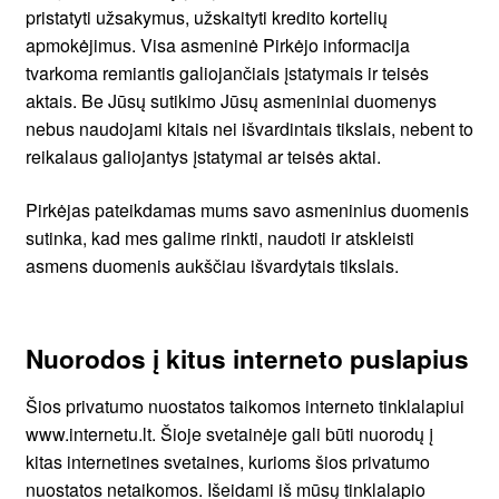
pristatyti užsakymus, užskaityti kredito kortelių
apmokėjimus. Visa asmeninė Pirkėjo informacija
tvarkoma remiantis galiojančiais įstatymais ir teisės
aktais. Be Jūsų sutikimo Jūsų asmeniniai duomenys
nebus naudojami kitais nei išvardintais tikslais, nebent to
reikalaus galiojantys įstatymai ar teisės aktai.
Pirkėjas pateikdamas mums savo asmeninius duomenis
sutinka, kad mes galime rinkti, naudoti ir atskleisti
asmens duomenis aukščiau išvardytais tikslais.
Nuorodos į kitus interneto puslapius
Šios privatumo nuostatos taikomos interneto tinklalapiui
www.internetu.lt. Šioje svetainėje gali būti nuorodų į
kitas internetines svetaines, kurioms šios privatumo
nuostatos netaikomos. Išeidami iš mūsų tinklalapio