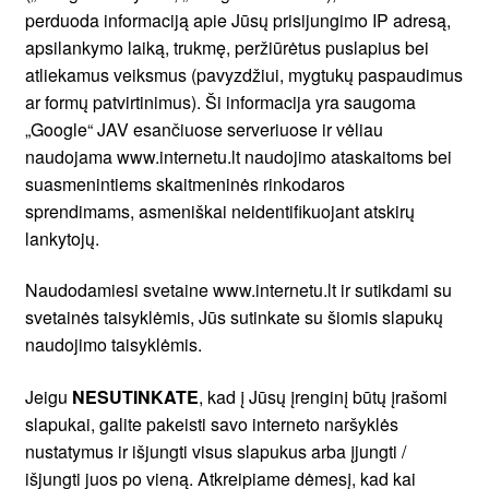
perduoda informaciją apie Jūsų prisijungimo IP adresą,
apsilankymo laiką, trukmę, peržiūrėtus puslapius bei
atliekamus veiksmus (pavyzdžiui, mygtukų paspaudimus
ar formų patvirtinimus). Ši informacija yra saugoma
„Google“ JAV esančiuose serveriuose ir vėliau
naudojama www.internetu.lt naudojimo ataskaitoms bei
suasmenintiems skaitmeninės rinkodaros
sprendimams, asmeniškai neidentifikuojant atskirų
lankytojų.
Naudodamiesi svetaine www.internetu.lt ir sutikdami su
svetainės taisyklėmis, Jūs sutinkate su šiomis slapukų
naudojimo taisyklėmis.
Jeigu
NESUTINKATE
, kad į Jūsų įrenginį būtų įrašomi
slapukai, galite pakeisti savo interneto naršyklės
nustatymus ir išjungti visus slapukus arba įjungti /
išjungti juos po vieną. Atkreipiame dėmesį, kad kai