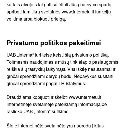
kuriais atvejais tai gali sulėtinti Jūsų naršymo spartą,
apriboti tam tikrų svetainės www.internetu.lt funkcijų
veikimą arba blokuoti prieigą.
Privatumo politikos pakeitimai
UAB „Intema“ turi teisę keisti šią privatumo politiką.
Tolimesnis naudojimasis mūsų tinklalapio paslaugomis
reiškia šių taisyklių laikymąsi. Visi iškilę nesutarimai ir
ginčai sprendžiami derybų būdu. Nepavykus susitarti,
ginčai sprendžiami pagal LR įstatymus.
Draudžiama kopijuoti ir skelbti www.internetu.lt
internetinėje svetainėje pateikiamą informaciją be
raštiško UAB „Intema“ sutikimo.
Šioje internetinėje svetainėje yra nuorodų į kitus