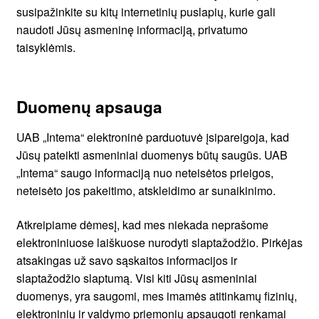
susipažinkite su kitų internetinių puslapių, kurie gali
naudoti Jūsų asmeninę informaciją, privatumo
taisyklėmis.
Duomenų apsauga
UAB „Intema“ elektroninė parduotuvė įsipareigoja, kad
Jūsų pateikti asmeniniai duomenys būtų saugūs. UAB
„Intema“ saugo informaciją nuo neteisėtos prieigos,
neteisėto jos pakeitimo, atskleidimo ar sunaikinimo.
Atkreipiame dėmesį, kad mes niekada neprašome
elektroniniuose laiškuose nurodyti slaptažodžio. Pirkėjas
atsakingas už savo sąskaitos informacijos ir
slaptažodžio slaptumą. Visi kiti Jūsų asmeniniai
duomenys, yra saugomi, mes imamės atitinkamų fizinių,
elektroninių ir valdymo priemonių apsaugoti renkamai