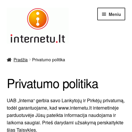
Pereiti
Pereiti
Meniu
prie
prie
meniu
turinio
Pradžia
Pradžia
Privatumo politika
Parduotuvė
Privatumo politika
Krepšelis
Paskyra
UAB „Intema“ gerbia savo Lankytojų ir Pirkėjų privatumą,
todėl garantuojame, kad www.internetu.lt internetinėje
Taisyklės
parduotuvėje Jūsų pateikta informacija naudojama ir
laikoma saugiai. Prieš darydami užsakymą perskaitykite
Kontaktai
šias Taisykles.