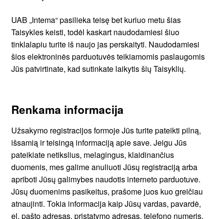
UAB „Intema“ pasilieka teisę bet kuriuo metu šias
Taisykles keisti, todėl kaskart naudodamiesi šiuo
tinklalapiu turite iš naujo jas perskaityti. Naudodamiesi
šios elektroninės parduotuvės teikiamomis paslaugomis
Jūs patvirtinate, kad sutinkate laikytis šių Taisyklių.
Renkama informacija
Užsakymo registracijos formoje Jūs turite pateikti pilną,
išsamią ir teisingą informaciją apie save. Jeigu Jūs
pateikiate netikslius, melagingus, klaidinančius
duomenis, mes galime anuliuoti Jūsų registraciją arba
apriboti Jūsų galimybes naudotis interneto parduotuve.
Jūsų duomenims pasikeitus, prašome juos kuo greičiau
atnaujinti. Tokia informacija kaip Jūsų vardas, pavardė,
el. pašto adresas, pristatymo adresas, telefono numeris,